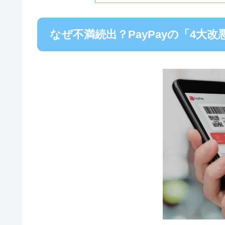
なぜ不満続出？PayPayの「4大