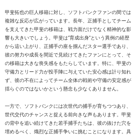
甲斐拓也の巨人移籍に対し、ソフトバンクファンの間では
複雑な反応が広がっています。長年、正捕手としてチーム
を支えてきた甲斐の移籍は、戦力面だけでなく精神的な影
響も大きいでしょう。甲斐は”育成出身”という異例の経歴
から這い上がり、正捕手の座を掴んだスター選手であり、
彼の努力や成長を間近で見続けてきたファンにとって、そ
の移籍は大きな喪失感をもたらしています。特に、甲斐の
守備力とリード力が投手陣に与えていた安心感は計り知れ
ず、彼の不在によってチーム全体の戦術や守備の安定感が
揺らぐのではないかという懸念も少なくありません。
一方で、ソフトバンクには次世代の捕手が育ちつつあり、
世代交代のチャンスと捉える前向きな声もあります。甲斐
の背中を追い続けてきた若手捕手たちは、彼の抜けた穴を
埋めるべく、熾烈な正捕手争いに挑むことになります。具