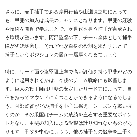
さらに、若手捕手である岸田行倫や山瀬慎之助にとって
も、甲斐の加入は成長のチャンスとなります。甲斐の経験
や技術を間近で学ぶことで、次世代を担う捕手が育成され
る環境が整います。阿部監督の下、チーム全体として捕手
陣が切磋琢磨し、それぞれが自身の役割を果たすことで、
捕手というポジションの層が一層厚くなるでしょう。
特に、リード面や盗塁阻止率で高い評価を持つ甲斐がどの
ように起用されるかは、今後のチーム戦略にも影響しま
す。巨人の投手陣は甲斐の安定したリード力によって、自
信を持ってマウンドに立つことができるようになるでしょ
う。阿部監督がどの捕手を中心に据え、シーズンを戦い抜
くのか。その采配はチームの成績を左右する重要なポイン
トとなり、甲斐の加入による影響は計り知れないものがあ
ります。甲斐を中心にしつつ、他の捕手との競争を上手く