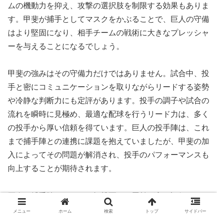
ムの機動力を抑え、攻撃の選択肢を制限する効果もありま
す。甲斐が捕手としてマスクをかぶることで、巨人の守備
はより堅固になり、相手チームの戦術に大きなプレッシャ
ーを与えることになるでしょう。
甲斐の強みはその守備力だけではありません。試合中、投
手と密にコミュニケーションを取りながらリードする姿勢
や冷静な判断力にも定評があります。投手の調子や試合の
流れを瞬時に見極め、最適な配球を行うリード力は、多く
の投手から厚い信頼を得ています。巨人の投手陣は、これ
まで捕手陣との連携に課題を抱えていましたが、甲斐の加
入によってその問題が解消され、投手のパフォーマンスも
向上することが期待されます。
巨人の捕手陣はこれまで打撃面での貢献が主に評価されて
きました。特に正捕手候補の一人である大城卓三は打撃力
メニュー
ホーム
検索
トップ
サイドバー