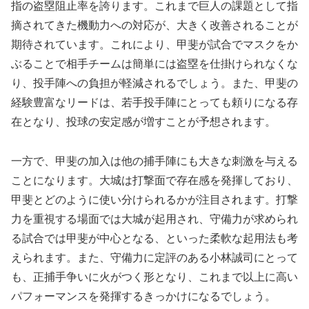
指の盗塁阻止率を誇ります。これまで巨人の課題として指
摘されてきた機動力への対応が、大きく改善されることが
期待されています。これにより、甲斐が試合でマスクをか
ぶることで相手チームは簡単には盗塁を仕掛けられなくな
り、投手陣への負担が軽減されるでしょう。また、甲斐の
経験豊富なリードは、若手投手陣にとっても頼りになる存
在となり、投球の安定感が増すことが予想されます。
一方で、甲斐の加入は他の捕手陣にも大きな刺激を与える
ことになります。大城は打撃面で存在感を発揮しており、
甲斐とどのように使い分けられるかが注目されます。打撃
力を重視する場面では大城が起用され、守備力が求められ
る試合では甲斐が中心となる、といった柔軟な起用法も考
えられます。また、守備力に定評のある小林誠司にとって
も、正捕手争いに火がつく形となり、これまで以上に高い
パフォーマンスを発揮するきっかけになるでしょう。