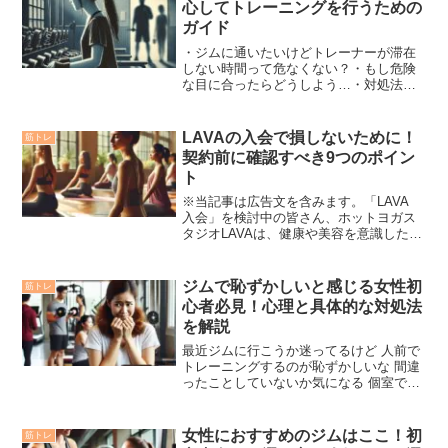
心してトレーニングを行うための
ガイド
・ジムに通いたいけどトレーナーが滞在
しない時間って危なくない？・もし危険
な目に合ったらどうしよう…・対処法も
知っておきたいこんな悩みに答えます。
※当記事はPRを含みます✔この記事でわ
かること・女性が危険の可能性がある場
LAVAの入会で損しないために！
筋トレ
面・女性が危険な目に合...
契約前に確認すべき9つのポイン
ト
※当記事は広告文を含みます。「LAVA
入会」を検討中の皆さん、ホットヨガス
タジオLAVAは、健康や美容を意識した20
代から40代の女性に特に人気のスタジオ
です。この記事では、「入会金はいく
ら？」「入会するのに必要なものは？」
ジムで恥ずかしいと感じる女性初
筋トレ
「LAVAの会...
心者必見！心理と具体的な対処法
を解説
最近ジムに行こうか迷ってるけど 人前で
トレーニングするのが恥ずかしいな 間違
ったことしていないか気になる 個室でト
レーニングとかできないかなこんな疑問
に答えます。✔この記事を読むと・人前
でトレーニングするときのメンタルの保
女性におすすめのジムはここ！初
筋トレ
ち方が分かる・正し...