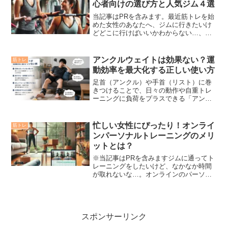
心者向けの選び方と人気ジム４選
当記事はPRを含みます。最近筋トレを始
めた女性のあなたへ、ジムに行きたいけ
どどこに行けばいいかわからない…、と
悩んでいませんか？ジムを決めるポイン
トは【自分の目的に合っているか】で
す。この記事では、目的別でおすすめの
アンクルウェイトは効果ない？運
筋トレ
ジムを4つ紹介しています...
動効率を最大化する正しい使い方
足首（アンクル）や手首（リスト）に巻
きつけることで、日々の動作や自重トレ
ーニングに負荷をプラスできる「アンク
ルウェイト（リストウェイト）」。日常
のウォーキングや家事、軽いエクササイ
ズのタイミングで装着している方も多い
忙しい女性にぴったり！オンライ
筋トレ
のではないでしょうか。し...
ンパーソナルトレーニングのメリ
ットとは？
※当記事はPRを含みますジムに通ってト
レーニングをしたいけど、なかなか時間
が取れないな…。オンラインのパーソナ
ルトレーニングってどんな感じだろう？
口コミとか知りたいな。こんな疑問に答
えます。✅記事を見るとわかること オン
ラインパーソナルトレ...
スポンサーリンク