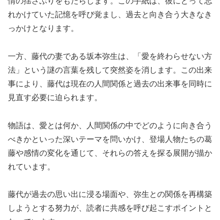
情の揺さぶりをもたらします。この手紙は、彼にとって忘
れかけていた記憶を呼び覚まし、過去と向き合う大きなき
っかけとなります。
一方、藤代の妻である坂本弥生は、「愛を終わらせない方
法」という謎の言葉を残して突然姿を消します。この出来
事により、藤代は現在の人間関係と過去の出来事を同時に
見直す必要に迫られます。
物語は、愛とは何か、人間関係の中でどのように向き合う
べきかといった深いテーマを問いかけ、登場人物たちの葛
藤や感情の変化を通じて、それらの答えを探る展開が描か
れています。
藤代が過去の思い出に浸る場面や、弥生との関係を再構築
しようとする努力が、読者に共感を呼び起こすポイントと