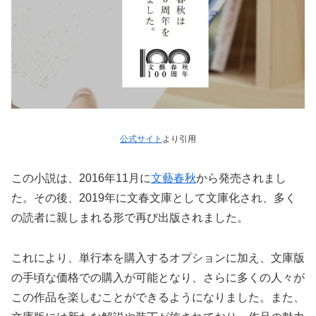
公式サイト
より引用
この小説は、2016年11月に
文藝春秋
から発売されまし
た。その後、2019年に文春文庫として文庫化され、多く
の読者に親しまれる形で再び出版されました。
これにより、単行本を購入するオプションに加え、文庫版
の手頃な価格での購入が可能となり、さらに多くの人々が
この作品を楽しむことができるようになりました。また、