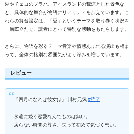
湖やチェコのプラハ、アイスランドの荒涼とした景色な
ど、具体的な舞台が物語にリアリティを加えています。こ
れらの舞台設定は、「愛」というテーマを取り巻く状況を
一層際立たせ、読者にとって特別な感動をもたらします。
さらに、物語を彩るテーマ音楽や情感あふれる演出も相ま
って、全体の格別な雰囲気がより深みを増しています。
レビュー
『四月になれば彼女は』 川村元気
#読了
永遠に続く恋愛なんてものは無い。
戻らない時間の尊さ。失って初めて気づく想い。