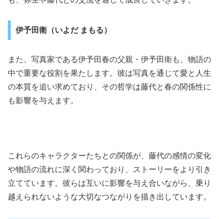
伊予田衛（いよだ まもる）
また、写真家である伊予田春の父親・伊予田衛も、物語の
中で重要な役割を果たします。彼は写真を通じて愛と人生
の本質を追い求めており、その哲学は藤代と春の関係性に
も影響を与えます。
これらのキャラクターたちとの関係が、藤代の感情の変化
や物語の流れに深く関わっており、ストーリーをより引き
立てています。彼らは互いに影響を与え合いながら、乗り
越えられないような大切なつながりを描き出しています。