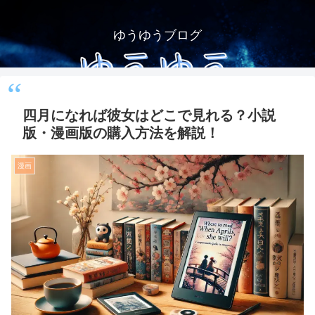
ゆうゆうブログ
四月になれば彼女はどこで見れる？小説
版・漫画版の購入方法を解説！
漫画