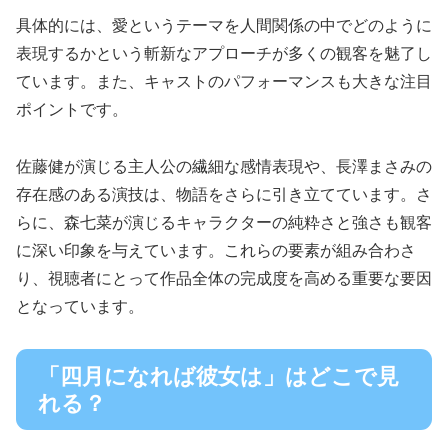
具体的には、愛というテーマを人間関係の中でどのように
表現するかという斬新なアプローチが多くの観客を魅了し
ています。また、キャストのパフォーマンスも大きな注目
ポイントです。
佐藤健が演じる主人公の繊細な感情表現や、長澤まさみの
存在感のある演技は、物語をさらに引き立てています。さ
らに、森七菜が演じるキャラクターの純粋さと強さも観客
に深い印象を与えています。これらの要素が組み合わさ
り、視聴者にとって作品全体の完成度を高める重要な要因
となっています。
「四月になれば彼女は」はどこで見
れる？