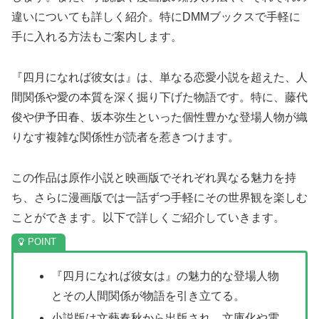
違いについても詳しく紹介。特にDMMブックスで手軽に
手に入れる方法もご案内します。
『四月になれば彼女は』は、単なる恋愛小説を超えた、人
間関係や愛の本質を深く掘り下げた物語です。特に、藤代
俊や伊予田春、坂本弥生といった個性豊かな登場人物が織
りなす複雑な関係性が読者を惹きつけます。
この作品は原作小説と映画版でそれぞれ異なる魅力を持
ち、さらに漫画版では一話ずつ手軽にその世界観を楽しむ
ことができます。以下で詳しくご紹介していきます。
『四月になれば彼女は』の魅力的な登場人物
とその人間関係が物語を引き立てる。
小説版は文藝春秋から出版され、文庫化や電