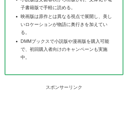
子書籍版で手軽に読める。
映画版は原作とは異なる視点で展開し、美し
いロケーションが物語に奥行きを加えてい
る。
DMMブックスで小説版や漫画版を購入可能
で、初回購入者向けのキャンペーンも実施
中。
スポンサーリンク