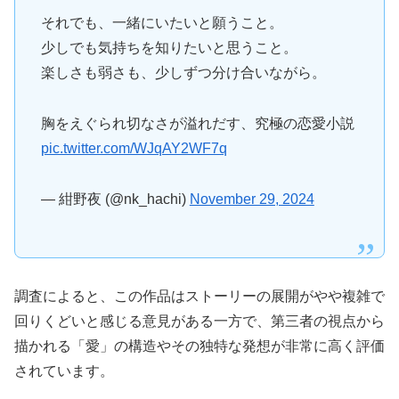
それでも、一緒にいたいと願うこと。
少しでも気持ちを知りたいと思うこと。
楽しさも弱さも、少しずつ分け合いながら。
胸をえぐられ切なさが溢れだす、究極の恋愛小説
pic.twitter.com/WJqAY2WF7q
— 紺野夜 (@nk_hachi)
November 29, 2024
調査によると、この作品はストーリーの展開がやや複雑で
回りくどいと感じる意見がある一方で、第三者の視点から
描かれる「愛」の構造やその独特な発想が非常に高く評価
されています。