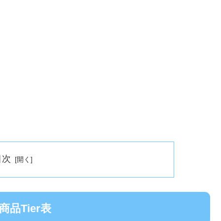
目次
品Tier表