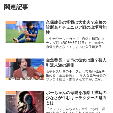
関連記事
久保建英の怪我は大丈夫？左膝の
トレンド
診断名とチュニジア戦の出場可能
性
北中米ワールドカップ（W杯）初戦のオ
ランダ戦（2026年6月14日）で、無念の
負傷交代となってしまった久保建英選
手。日本代表の若きエースだけに、「久
保建英の怪我は大丈夫なの…？」「大会
から離脱しちゃうの？」と心配で夜も眠
金魚番長・古市の彼女は誰？芸人
トレンド
れないサポーターの方...
引退未遂の裏側
若手お笑い界のホープとして熱い視線を
集める「金魚番長」。 そんな金魚番長の
ツッコミ担当・古市さんですが、2025年4
月に「体調不良」を理由に6日間仕事を休
んだ【失踪事件】をご存知でしょうか？
実はこの失踪、単なる体調不良ではな
ボーちゃんの母親を考察！描写の
トレンド
く、「自身の浮気...
少なさが生むキャラクターの魅力
とは
『クレヨンしんちゃん』の中でも特に謎
めいた存在として知られるボーちゃん。