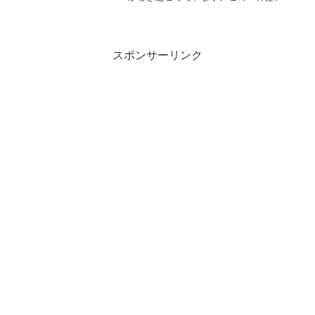
非科学商品の影響力や、それに対するフ
ァンの反応を浮き彫りにしました。似非
科学商品の特徴や、なぜファンがショッ
クを受けたのか、高濃度...
スポンサーリンク