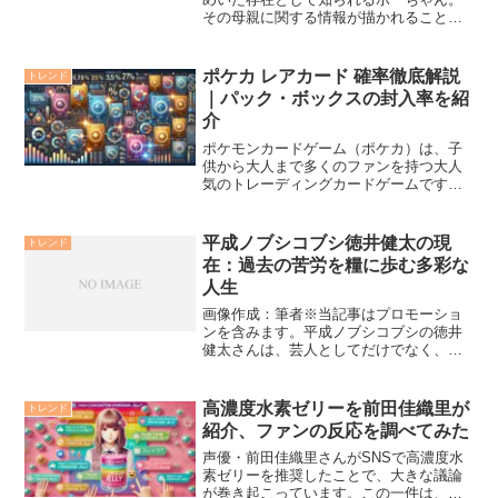
その母親に関する情報が描かれることは
ほとんどなく、ファンの間で様々な憶測
や都市伝説が飛び交っています。本記事
では、ボーちゃんの母親にまつわる謎に
ポケカ レアカード 確率徹底解説
トレンド
ついて、顔出しや映画での...
｜パック・ボックスの封入率を紹
介
ポケモンカードゲーム（ポケカ）は、子
供から大人まで多くのファンを持つ大人
気のトレーディングカードゲームです。
その中でも特に注目されるのが、パック
やボックスから封入されるレアカードの
存在です。「ポケカ レア カード 確率」
平成ノブシコブシ徳井健太の現
トレンド
は常にファンの間で話...
在：過去の苦労を糧に歩む多彩な
人生
画像作成：筆者※当記事はプロモーショ
ンを含みます。平成ノブシコブシの徳井
健太さんは、芸人としてだけでなく、作
家、俳優、そして家族を支える父親とし
て、多岐にわたる活動で注目を集めてい
ます。2022年に出版した著書『敗北から
高濃度水素ゼリーを前田佳織里が
トレンド
の芸人論』では、自身...
紹介、ファンの反応を調べてみた
声優・前田佳織里さんがSNSで高濃度水
素ゼリーを推奨したことで、大きな議論
が巻き起こっています。この一件は、似