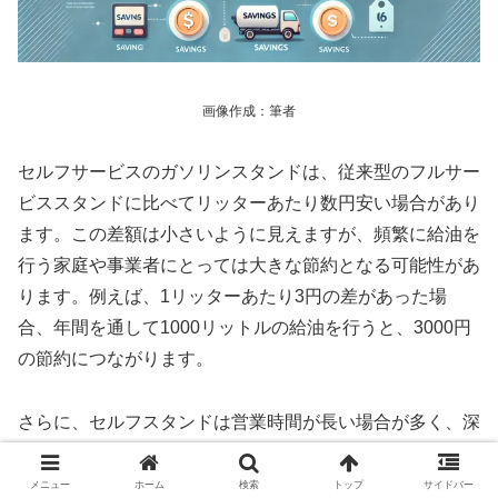
画像作成：筆者
セルフサービスのガソリンスタンドは、従来型のフルサー
ビススタンドに比べてリッターあたり数円安い場合があり
ます。この差額は小さいように見えますが、頻繁に給油を
行う家庭や事業者にとっては大きな節約となる可能性があ
ります。例えば、1リッターあたり3円の差があった場
合、年間を通して1000リットルの給油を行うと、3000円
の節約につながります。
さらに、セルフスタンドは営業時間が長い場合が多く、深
夜や早朝でも利用可能なことが多い点も利便性の一つで
す。このような柔軟な利用時間が、忙しい日常生活を送る
メニュー
ホーム
検索
トップ
サイドバー