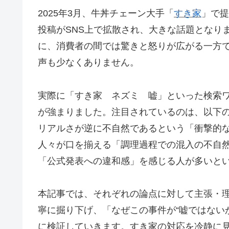
2025年3月、牛丼チェーン大手「
すき家
」で提
投稿がSNS上で拡散され、大きな話題となり
に、消費者の間では驚きと怒りが広がる一方
声も少なくありません。
実際に「すき家 ネズミ 嘘」といった検索
が強まりました。注目されているのは、以下の
リアルさが逆に不自然であるという「衝撃的
人々が口を揃える「調理過程での混入の不自
「公式発表への違和感」を感じる人が多いと
本記事では、それぞれの論点に対して主張・
寧に掘り下げ、「なぜこの事件が“嘘ではない
に検証していきます。すき家の対応を冷静に