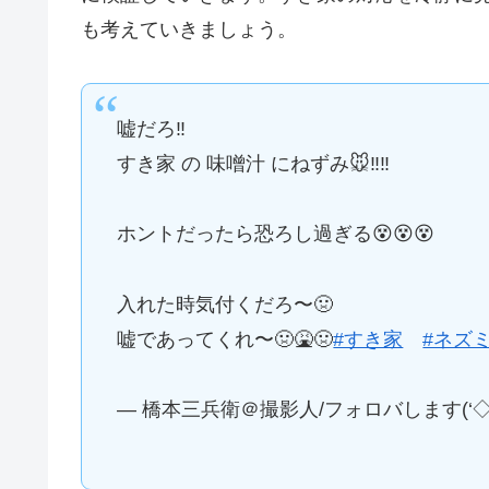
も考えていきましょう。
嘘だろ‼️
すき家 の 味噌汁 にねずみ🐭‼️‼️
ホントだったら恐ろし過ぎる😵😵😵
入れた時気付くだろ〜🤢
嘘であってくれ〜🤢🤮🤢
#すき家
#ネズ
— 橋本三兵衛＠撮影人/フォロバします(‘◇’)ゞ (