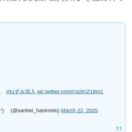
ミ
#ねずみ混入
pic.twitter.com/Cq2KiZ18m1
@sanbei_hasimoto)
March 22, 2025